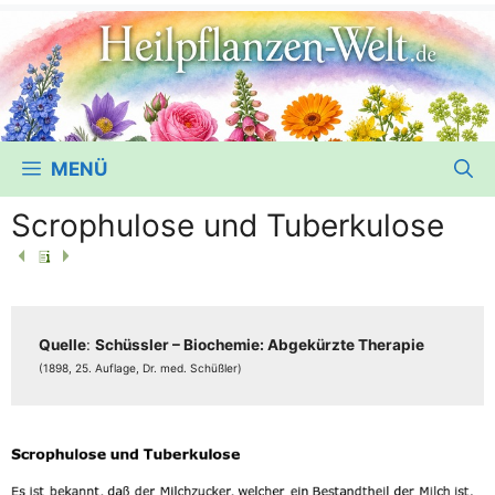
MENÜ
Scrophulose und Tuberkulose
Quel­le
:
Schüss­ler – Bio­che­mie: Abge­kürz­te The­ra­pie
(1898, 25. Auf­la­ge, Dr. med. Schüßler)