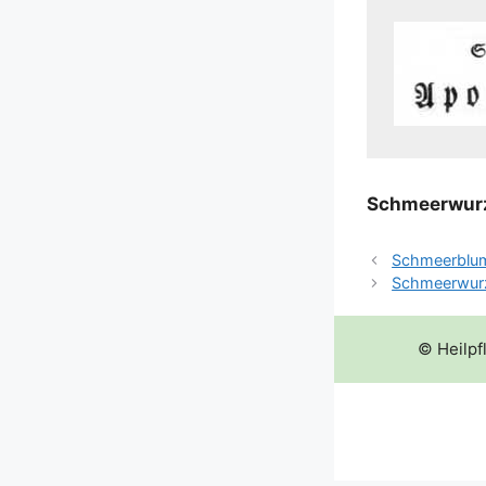
Schmeer­wur­
Schmeerblu
Schmeerwur
© Heilpf