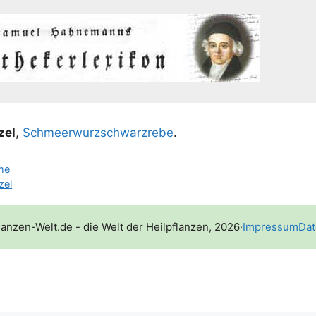
zel
,
Schmeer­wurz­schwarz­re­be
.
me
zel
lanzen-Welt.de - die Welt der Heilpflanzen, 2026
·
Impressum
Dat