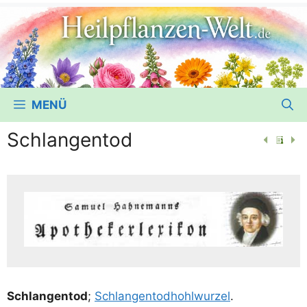
MENÜ
Schlangentod
Schlan­gen­tod
;
Schlan­gen­tod­hohl­wur­zel
.