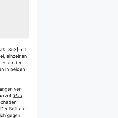
tab
. 353] mit
el, ein­zel­nen
hohes an den
en in bei­den
lan­gen ver­
r­zel
(
Rad
.
Scha­den
 Der Saft auf
­lich gegen