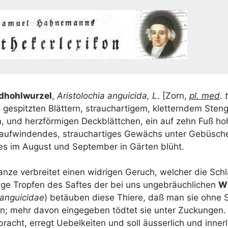
­hohl­wur­zel
,
Aris­to­lo­chia angui­ci­da, L
. [Zorn,
pl. med
. 
, gespitz­ten Blät­tern, strauch­ar­ti­gem, klet­tern­dem Sten­g
en, und herz­för­mi­gen Deck­blätt­chen, ein auf zehn Fuß 
auf­win­den­des, strauch­ar­ti­ges Gewächs unter Gebü­sch
hes im August und Sep­tem­ber in Gär­ten blüht.
an­ze ver­brei­tet einen wid­ri­gen Geruch, wel­cher die Sch
­ge Trop­fen des Saf­tes der bei uns unge­bräuch­li­chen
Wu
 angui­ci­dae
) betäu­ben die­se Thie­re, daß man sie ohne 
n; mehr davon ein­ge­ge­ben töd­tet sie unter Zuckun­gen.
racht, erregt Uebel­kei­ten und soll äus­ser­lich und inner