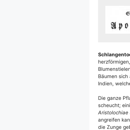
Schlan­gen­tod
herz­för­mi­gen
Blu­men­stie­l
Bäu­men sich 
Indi­en, wel­c
Die gan­ze Pfl
scheucht; eini
Aris­to­lo­chiae
angrei­fen kan
die Zun­ge geb