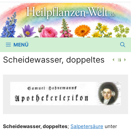
MENÜ
Scheidewasser, doppeltes
Schei­de­was­ser, dop­pel­tes
;
Sal­pe­ter­säu­re
unter