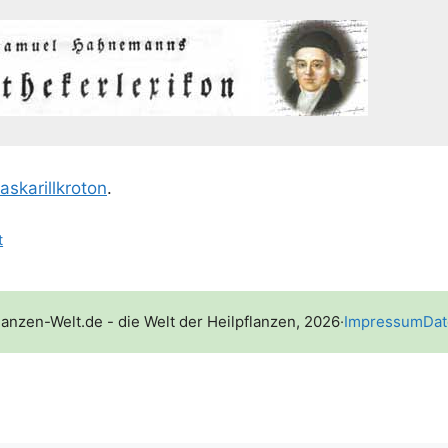
as­ka­rill­kro­ton
.
t
lanzen-Welt.de - die Welt der Heilpflanzen, 2026
·
Impressum
Dat