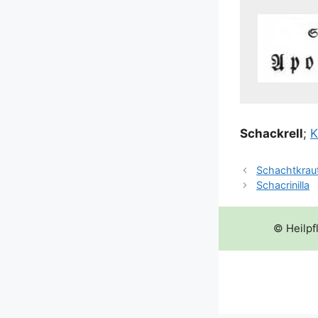
Schack­rell
;
K
Schachtkrau
Schacrinilla
© Heilpf