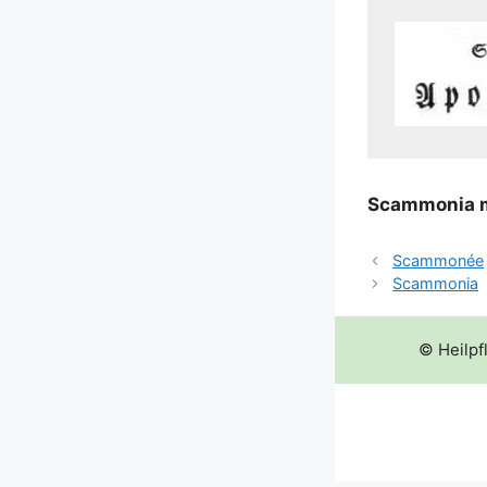
Scam­mo­nia mo
Scammonée
Scammonia
© Heilpf