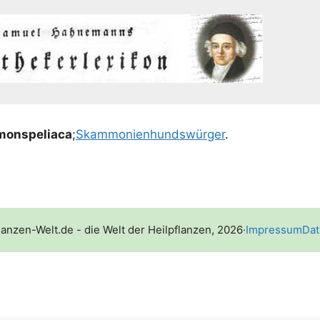
n­spe­li­a­ca
;
Skam­mo­nien­hunds­wür­ger
.
lanzen-Welt.de - die Welt der Heilpflanzen, 2026
·
Impressum
Dat