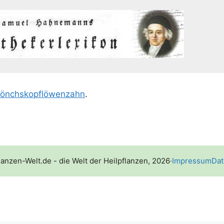
önchs­kopf­lö­wen­zahn
.
lanzen-Welt.de - die Welt der Heilpflanzen, 2026
·
Impressum
Dat