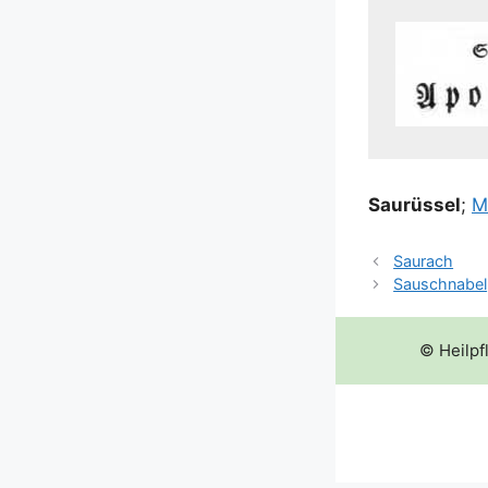
Sau­rüs­sel
;
M
Saurach
Sauschnabel
© Heilpf