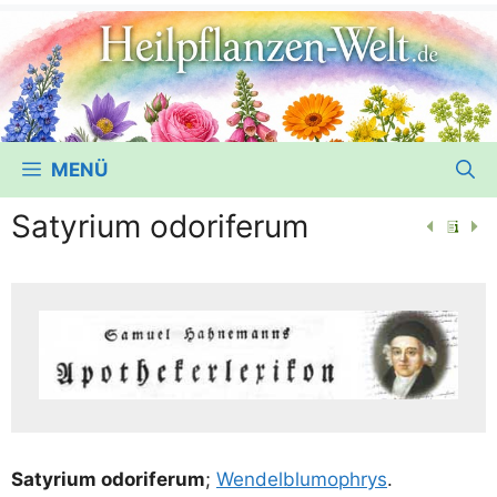
MENÜ
Satyrium odoriferum
Saty­ri­um odo­rif­er­um
;
Wen­del­blum­ophrys
.