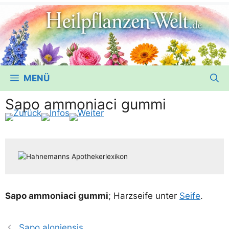
MENÜ
Sapo ammoniaci gummi
Sapo ammo­nia­ci gum­mi
; Harz­sei­fe unter
Sei­fe
.
Sapo aloniensis