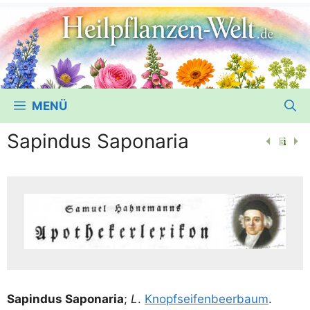
MENÜ
Sapindus Saponaria
Sap­i­n­dus Sapo­na­ria
;
L
.
Knopf­sei­fen­beer­baum
.