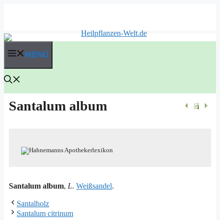
Zum
Inhalt
springen
MENÜ
Santalum album
San­talum album
,
L
.
Weiß­san­del
.
Santalholz
Santalum citrinum