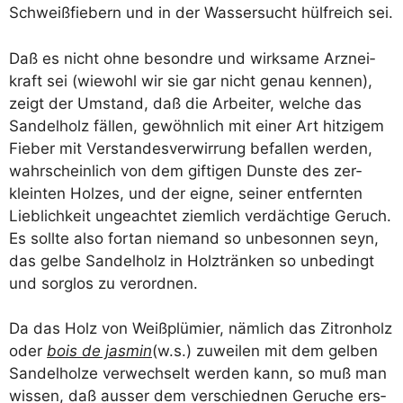
Schweiß­fie­bern und in der Was­ser­sucht hülf­reich sei.
Daß es nicht ohne besond­re und wirk­sa­me Arz­nei­
kraft sei (wie­wohl wir sie gar nicht genau ken­nen),
zeigt der Umstand, daß die Arbei­ter, wel­che das
San­del­holz fäl­len, gewöhn­lich mit einer Art hit­zi­gem
Fie­ber mit Ver­stan­des­ver­wir­rung befal­len wer­den,
wahr­schein­lich von dem gif­ti­gen Duns­te des zer­
klein­ten Hol­zes, und der eig­ne, sei­ner ent­fern­ten
Lieb­lich­keit unge­ach­tet ziem­lich ver­däch­ti­ge Geruch.
Es soll­te also fort­an nie­mand so unbe­son­nen seyn,
das gel­be San­del­holz in Holz­trän­ken so unbe­dingt
und sorg­los zu verordnen.
Da das Holz von Weiß­plü­mier, näm­lich das Zitron­holz
oder
bois de jas­min
(w.s.) zuwei­len mit dem gel­ben
San­del­hol­ze ver­wech­selt wer­den kann, so muß man
wis­sen, daß aus­ser dem ver­schied­nen Geru­che ers­