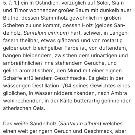
5.
f
. 1.] ein in Ost­in­di­en, vor­züg­lich auf Solor, Siam
und Timor woh­nen­der gro­ßer Baum mit dun­kel­blau­er
Blü­t­he, des­sen Stamm­holz gewöhn­lich in gro­ßen
Schei­ten zu uns kommt, des­sen Holz (gel­bes San­
del­holz,
San­talum citrinum
) hart, schwer, in Län­gen­
fa­sern theil­bar, etwas glän­zend und von rost­ar­tig
gel­ber auch bleich­gel­ber Far­be ist, von duf­ten­dem,
hän­gen blei­ben­dem, zwi­schen dem uri­n­ar­ti­gen und
ambra­ähn­li­chen inne ste­hen­dem Geru­che, und
gelind aro­ma­ti­schem, den Mund mit einer eig­nen
Schär­fe erfül­len­dem Geschma­cke. Es gie­bt in der
wäs­se­ri­gen Destil­la­ti­on 1/​64 sei­nes Gewich­tes eines
gilb­li­chen, in Was­ser nid­der­sin­ken­den, nach Ambra
wohl­rie­chen­den, in der Käl­te but­ter­ar­tig gerin­nen­den
äthe­ri­schen Oels.
Das wei­ße San­del­holz (
San­talum album
) wel­ches
einen weit gerin­gern Geruch und Geschmack, aber