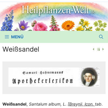
MENÜ
Weißsandel
Weiß­san­del
,
San­talum album, L. [
Bre
y
nii, Icon.
tab
.