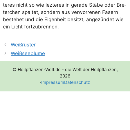
te­res nicht so wie lez­te­res in gera­de Stä­be oder Bre­
ter­chen spal­tet, son­dern aus ver­wor­re­nen Fasern
bestehet und die Eigen­heit besitzt, ange­zün­det wie
ein Licht fortzubrennen.
Weißrüster
Weißseeblume
© Heilpflanzen-Welt.de - die Welt der Heilpflanzen,
2026
·
Impressum
Datenschutz