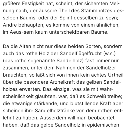
grö­ße­re Fes­tig­keit hat, scheint, der sichers­ten Mei­
nung nach, der äus­se­re Theil des Stamm­hol­zes des­
sel­ben Baums, oder der Splint des­sel­ben zu seyn;
And­re behaup­ten, es kom­me von einem ähn­li­chen,
im Aeus-sern kaum unter­scheid­ba­ren Baume.
Da die Alten nicht nur die­se bei­den Sor­ten, son­dern
auch das rothe Holz der San­del­flü­gel­frucht (w.s.)
(das rothe soge­nann­te San­del­holz) fast immer nur
zusam­men, unter dem Nah­men der San­del­höl­zer
brauch­ten, so läßt sich von ihnen kein äch­tes Urt­heil
über die beson­de­re Arz­nei­kraft des gel­ben San­del­
hol­zes erwar­ten. Das ein­zi­ge, was sie mit Wahr­
schein­lich­keit glaub­ten, war, daß es Schweiß trei­be;
die etwa­ni­ge stär­ken­de, und blut­stil­len­de Kraft aber
schei­nen ihre San­del­holz­trän­ke von dem rothen ent­
lehnt zu haben. Aus­ser­dem will man beob­ach­tet
haben, daß das gel­be San­del­holz in epi­de­mi­schen