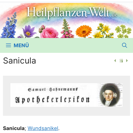
MENÜ
Sanicula
Sani­cu­la
;
Wund­sanik­el
.