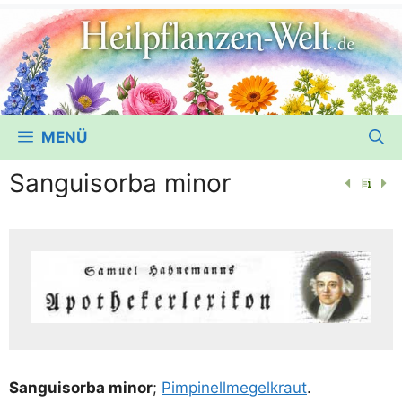
MENÜ
Sanguisorba minor
San­gu­i­sor­ba minor
;
Pim­pi­nell­me­gel­kraut
.