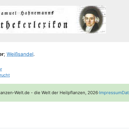
er
;
Weiß­san­del
.
er
frucht
lanzen-Welt.de - die Welt der Heilpflanzen, 2026
·
Impressum
Dat