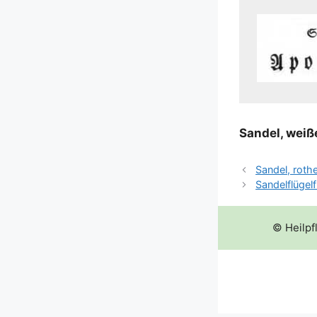
San­del, wei­ß
Sandel, roth
Sandelflügel
© Heilpf