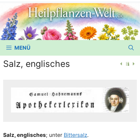
MENÜ
Salz, englisches
Salz, eng­li­sches
; unter
Bit­ter­salz
.