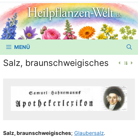
MENÜ
Salz, braunschweigisches
Salz, braun­schwei­gi­sches
;
Glau­ber­salz
.