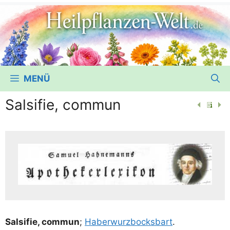
MENÜ
Salsifie, commun
Sal­si­fie, com­mun
;
Haber­wurz­bocks­bart
.