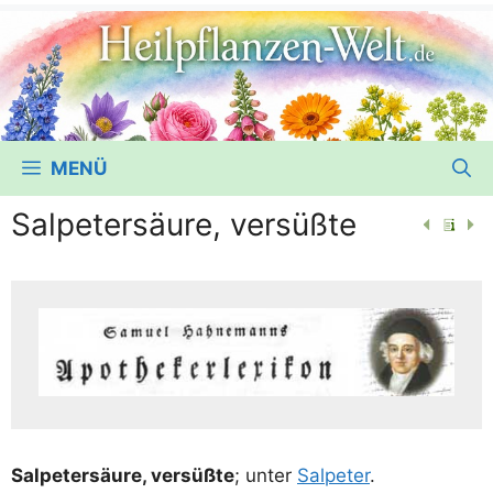
MENÜ
Salpetersäure, versüßte
Sal­pe­ter­säu­re, ver­süß­te
; unter
Sal­pe­ter
.