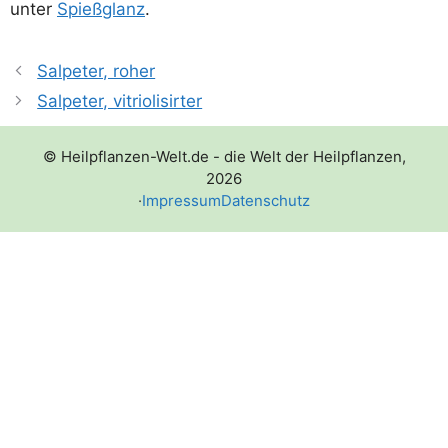
unter
Spieß­glanz
.
Salpeter, roher
Salpeter, vitriolisirter
© Heilpflanzen-Welt.de - die Welt der Heilpflanzen,
2026
·
Impressum
Datenschutz