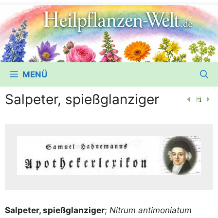
MENÜ
Salpeter, spießglanziger
Sal­pe­ter, spieß­glan­zi­ger
;
Nitrum anti­mo­nia­tum