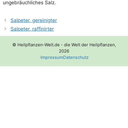
unge­bräuch­li­ches Salz.
Salpeter, gereinigter
Salpeter, raffinirter
© Heilpflanzen-Welt.de - die Welt der Heilpflanzen,
2026
·
Impressum
Datenschutz