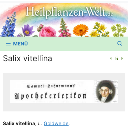
MENÜ
Salix vitellina
Salix vitel­li­na
,
L
.
Gold­wei­de
.