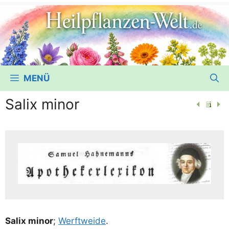
MENÜ
Salix minor
Salix minor
;
Werft­wei­de
.