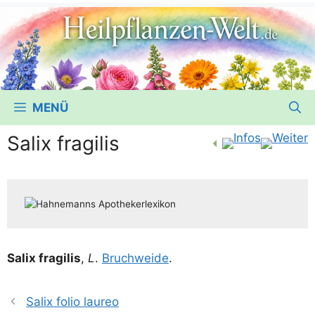
MENÜ
Salix fragilis
Salix fra­gi­lis
,
L
.
Bruch­wei­de
.
Salix folio laureo