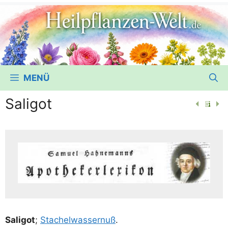
MENÜ
Saligot
Sali­got
;
Sta­chel­was­ser­nuß
.