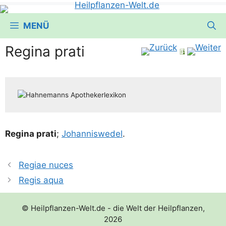
MENÜ
Regina prati
Regi­na pra­ti
;
Johan­nis­we­del
.
Regiae nuces
Regis aqua
© Heilpflanzen-Welt.de - die Welt der Heilpflanzen,
2026