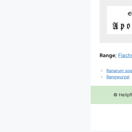
Ran­ge
;
Flachs
Ranarum sp
Rangwurzel
© Heilpf