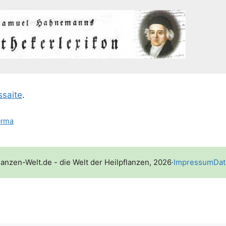
­sai­te
.
erma
lanzen-Welt.de - die Welt der Heilpflanzen, 2026
·
Impressum
Dat