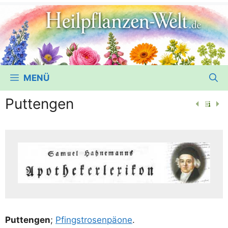
MENÜ
Puttengen
Put­ten­gen
;
Pfingst­ro­sen­päo­ne
.