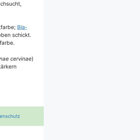
ich­sucht,
­far­be;
Bla­
neben schickt.
hfarbe.
nae cer­vin­ae
)
tär­kern
enschutz