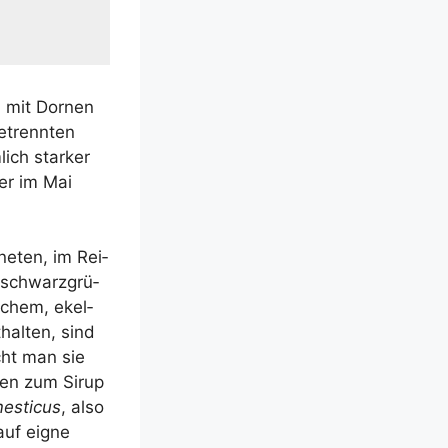
] mit Dor­nen
etrenn­ten
lich star­ker
her im Mai
ne­ten, im Rei­
 schwarz­grü­
i­chem, ekel­
hal­ten, sind
cht man sie
­zen zum Sirup
e­sti­cus
, also
auf eig­ne