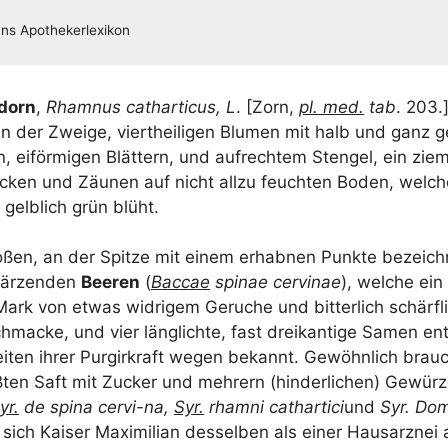
­dorn
,
Rham­nus cathar­ti­cus, L
. [Zorn,
pl. med.
tab
. 203.
n der Zwei­ge, viert­hei­li­gen Blu­men mit halb und ganz g
 eiför­mi­gen Blät­tern, und auf­rech­tem Sten­gel, ein ziem­
cken und Zäu­nen auf nicht all­zu feuch­ten Boden, wel­c
 gelb­lich grün blüht.
o­ßen, an der Spit­ze mit einem erhab­nen Punk­te bezeich­
är­zen­den
Bee­ren
(
Bac­cae
spinae cer­vin­ae
), wel­che ein
 Mark von etwas wid­ri­gem Geru­che und bit­ter­lich schärf­l
ma­cke, und vier läng­lich­te, fast drei­kan­ti­ge Samen ent­
ei­ten ihrer Pur­gir­kraft wegen bekannt. Gewöhn­lich brau
ß­ten Saft mit Zucker und meh­rern (hin­der­li­chen) Gewür
yr.
de spi­na cer­vi-na,
Syr.
rham­ni cathar­ti­ci
und
Syr. Dom
ich Kai­ser Maxi­mi­li­an des­sel­ben als einer Haus­arz­nei 