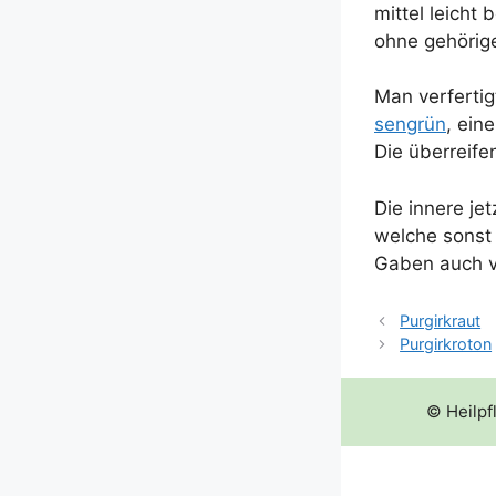
mit­tel leicht
ohne gehö­ri­
Man ver­fer­ti
sen­grün
, eine
Die über­rei­f
Die inne­re j
wel­che sonst 
Gaben auch vo
Purgirkraut
Purgirkroton
© Heilpf