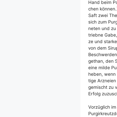
Hand beim Poda
chen kön­nen.)
Saft zwei The
sich zum Pur­g
ne­ten und zu 
trieb­ne Gabe,
ze und star­k
von dem Siru­
Beschwer­den 
gethan, den Si
eine mil­de Pu
heben, wenn d
ti­ge Arz­nei­
gemischt zu ve
Erfolg zuzu­sc
Vor­züg­lich i
Pur­gir­kreutz