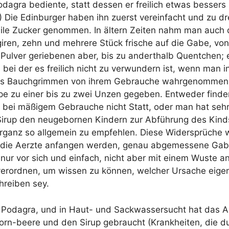
­gra bedien­te, statt des­sen er frei­lich etwas bes­sers 
 Die Edin­bur­ger haben ihn zuerst ver­ein­facht und zu dre
i­le Zucker genom­men. In ältern Zei­ten nahm man auch d
i­ren, zehn und meh­re­re Stück fri­sche auf die Gabe, vo
Pul­ver gerie­be­nen aber, bis zu andert­halb Quent­chen; 
 bei der es frei­lich nicht zu ver­wun­dern ist, wenn man inn
es Bauch­grim­men von ihrem Gebrau­che wahr­ge­nom­men
pe zu einer bis zu zwei Unzen gege­ben. Ent­we­der fin­de
bei mäßi­gem Gebrau­che nicht Statt, oder man hat seh
rup den neu­ge­bor­nen Kin­dern zur Abfüh­rung des Kinds­
r­ganz so all­ge­mein zu emp­feh­len. Die­se Wider­sprü­che 
ie Aerz­te anfan­gen wer­den, genau abge­mes­se­ne Gab
en nur vor sich und ein­fach, nicht aber mit einem Wus­te and
r­ord­nen, um wis­sen zu kön­nen, wel­cher Ursa­che eigent
hrei­ben sey.
m Poda­gra, und in Haut- und Sack­was­ser­sucht hat das A
­dorn-bee­re und den Sirup gebraucht (Krank­hei­ten, die du