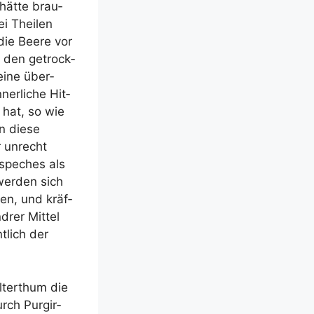
hät­te brau­
i Thei­len
ie Bee­re vor
n den getrock­
eine über­
er­li­che Hit­
 hat, so wie
n die­se
r unrecht
pe­ch­es als
wer­den sich
en, und kräf­
­rer Mit­tel
­lich der
lter­thum die
rch Pur­gir­