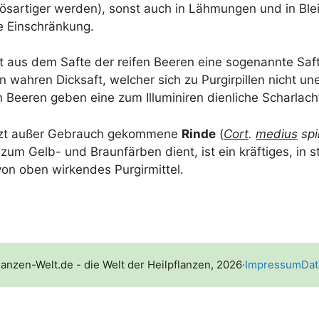
 bös­ar­ti­ger wer­den), sonst auch in Läh­mun­gen und in Ble
ge Einschränkung.
gt aus dem Saf­te der rei­fen Bee­ren eine soge­nann­te Saft
n wah­ren Dick­saft, wel­cher sich zu Pur­gir­pil­len nicht u
en Bee­ren geben eine zum Illu­mi­ni­ren dien­li­che Scharlac
etzt außer Gebrauch gekom­me­ne
Rin­de
(
Cort
.
medi­us
spi
zum Gelb- und Braun­fär­ben dient, ist ein kräf­ti­ges, in s
n oben wir­ken­des Purgirmittel.
lanzen-Welt.de - die Welt der Heilpflanzen, 2026
·
Impressum
Dat