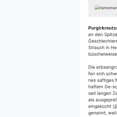
Pur­gir­kreutz
an den Spit­ze
Geschlech­tern,
Strauch in He
büschel­wei­se
Die erb­sen­gr
fen sich schw
nes saf­ti­ges
haf­tem Ge-sch
seit lan­gen Z
als aus­ge­pre
ein­ge­kocht (
S
genannt, weil s