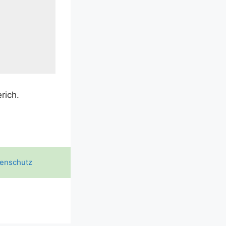
erich.
enschutz