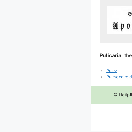
Puli­ca­ria
; th
Puley
Pulmonaire 
© Heilpf