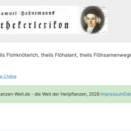
eils Floh­knö­te­rich, theils Flöhalant, theils Flöhsamenweg
de Chêne
lanzen-Welt.de - die Welt der Heilpflanzen, 2026
·
Impressum
Dat