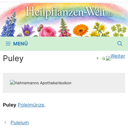
MENÜ
Puley
Puley
Polei­mün­ze
.
Pulejum