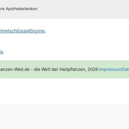
i­mel­schlüs­sel­blu­me
.
is
lanzen-Welt.de - die Welt der Heilpflanzen, 2026
·
Impressum
Dat