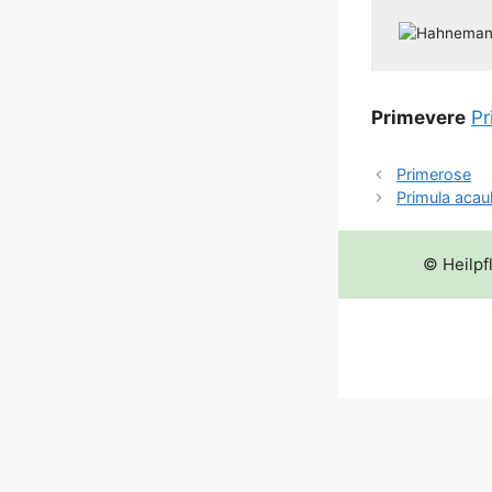
Pri­me­ve­re
Pr
Primerose
Primula acaul
© Heilpf