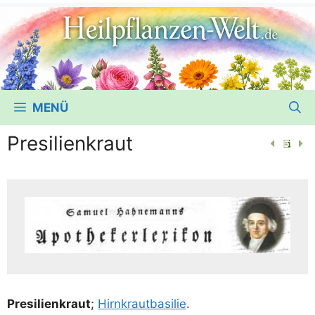
MENÜ
Presilienkraut
Pre­si­li­en­kraut
;
Hirn­kraut­ba­si­lie
.