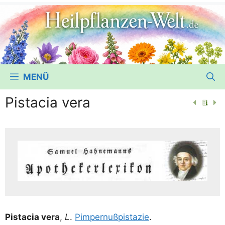
MENÜ
Pistacia vera
Pist­acia vera
,
L
.
Pim­per­nuß­pis­ta­zie
.