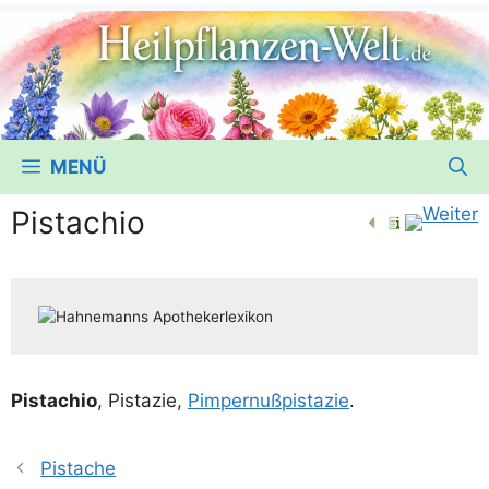
MENÜ
Pistachio
Pistachio
, Pis­ta­zie,
Pim­per­nuß­pis­ta­zie
.
Pistache