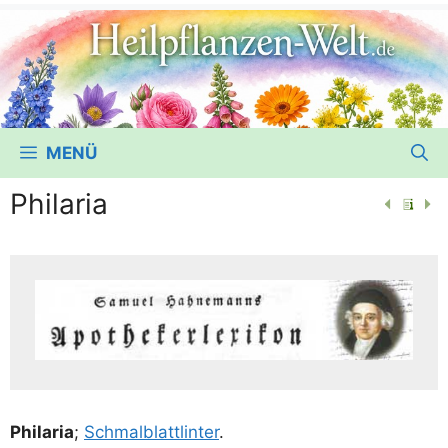
MENÜ
Philaria
Phila­ria
;
Schmal­blatt­lin­ter
.