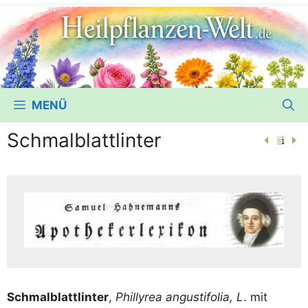
MENÜ
Schmalblattlinter
Schmal­blatt­lin­ter
,
Phil­ly­rea angusti­fo­lia, L
. mit