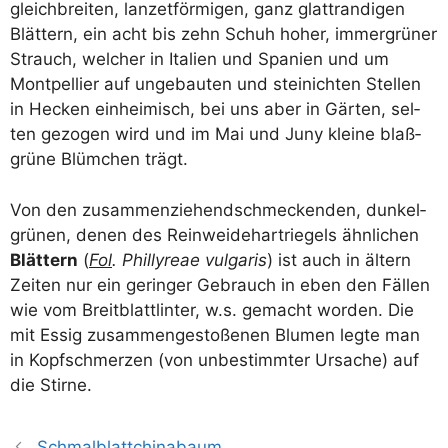
gleich­brei­ten, lan­zet­för­mi­gen, ganz glatt­ran­di­gen
Blät­tern, ein acht bis zehn Schuh hoher, immer­grü­ner
Strauch, wel­cher in Ita­li­en und Spa­ni­en und um
Mont­pel­lier auf unge­bau­ten und stei­nich­ten Stel­len
in Hecken ein­hei­misch, bei uns aber in Gär­ten, sel­
ten gezo­gen wird und im Mai und Juny klei­ne blaß­
grü­ne Blüm­chen trägt.
Von den zusam­men­zie­hend­schme­cken­den, dun­kel­
grü­nen, denen des Rein­wei­de­hart­rie­gels ähn­li­chen
Blät­tern
(
Fol
. Phil­ly­reae vul­ga­ris
) ist auch in ältern
Zei­ten nur ein gerin­ger Gebrauch in eben den Fäl­len
wie vom Breit­blatt­lin­ter, w.s. gemacht wor­den. Die
mit Essig zusam­men­ge­sto­ße­nen Blu­men leg­te man
in Kopf­schmer­zen (von unbe­stimm­ter Ursa­che) auf
die Stirne.
Schmalblattchinabaum