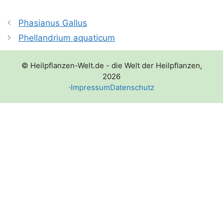
Phasianus Gallus
Phellandrium aquaticum
© Heilpflanzen-Welt.de - die Welt der Heilpflanzen,
2026
·
Impressum
Datenschutz