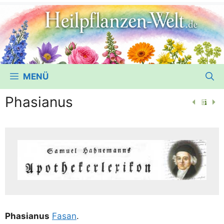
MENÜ
Phasianus
Pha­sia­nus
Fasan
.