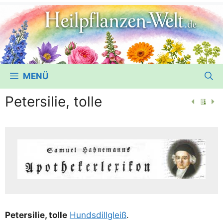
MENÜ
Petersilie, tolle
Peter­si­lie, tol­le
Hunds­dill­gleiß
.