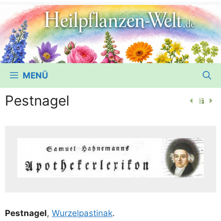
MENÜ
Pestnagel
Pest­na­gel
,
Wur­zel­pas­ti­nak
.