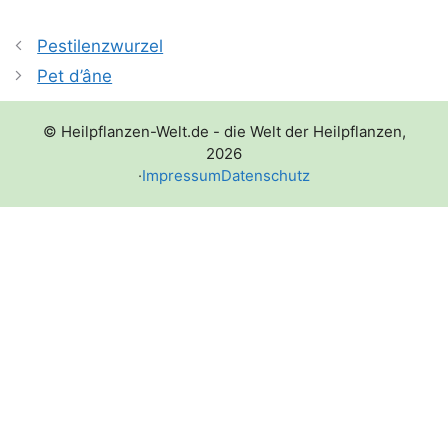
Pestilenzwurzel
Pet d’âne
© Heilpflanzen-Welt.de - die Welt der Heilpflanzen,
2026
·
Impressum
Datenschutz