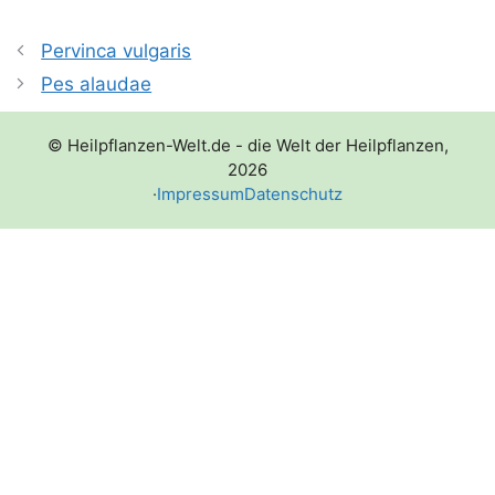
Pervinca vulgaris
Pes alaudae
© Heilpflanzen-Welt.de - die Welt der Heilpflanzen,
2026
·
Impressum
Datenschutz