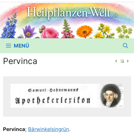
MENÜ
Pervinca
Per­vin­ca
;
Bär­win­kel­sing­rün
.