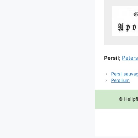
Per­sil
;
Peter­s
Persil sauva
Persilium
© Heilpf