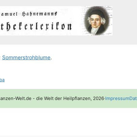
;
Som­mer­stroh­blu­me
.
rba
lanzen-Welt.de - die Welt der Heilpflanzen, 2026
·
Impressum
Dat