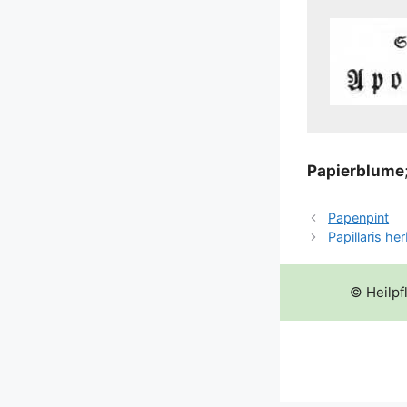
Papier­blu­me
Papenpint
Papillaris he
© Heilpf