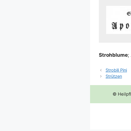
Stroh­blu­me
;
Strobili Pini
Strützen
© Heilpf