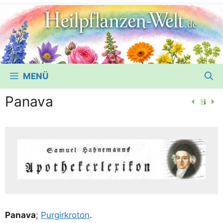
MENÜ
Panava
Pana­va
;
Pur­gir­kro­ton
.