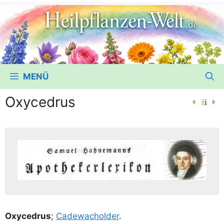
MENÜ
Oxycedrus
Oxy­cedrus
;
Cade­wa­chol­der
.