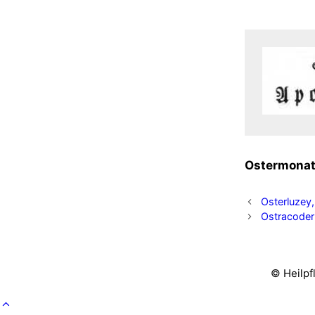
Oster­mo­na
Osterluzey,
Ostracode
© Heilpf