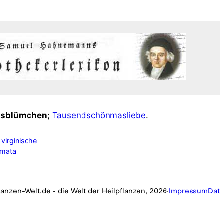
ts­blüm­chen
;
Tau­send­schön­mas­lie­be
.
 virginische
rmata
lanzen-Welt.de - die Welt der Heilpflanzen, 2026
·
Impressum
Dat