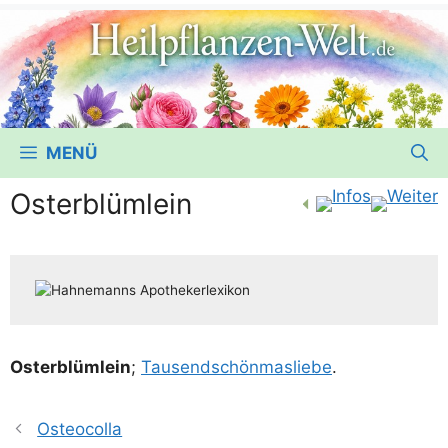
MENÜ
Osterblümlein
Oster­blüm­lein
;
Tau­send­schön­mas­lie­be
.
Osteocolla