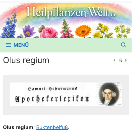
MENÜ
Olus regium
Olus regi­um
;
Buk­ten­bei­fuß
.